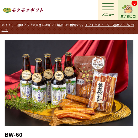
0
メニュー
買い物カゴ
ネイチャー通販クラブ会員さんはギフト製品10％割引です。
モクモクネイチャー通販クラブにつ
いて
BW-60