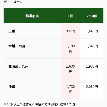
ださいませ。
都道府県
1個
2～4個
三重
990円
1,440円
本州、四国
1,190
1,540円
円
北海道、九州
1,630
1,980円
円
沖縄
1,730
2,080円
円
10個以上の送付をご希望の方は別途ご連絡ください
※