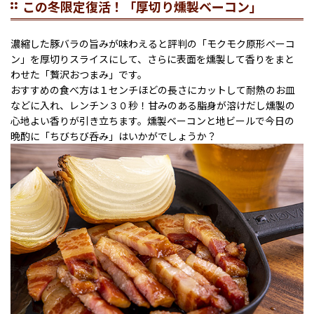
この冬限定復活！「厚切り燻製ベーコン」
濃縮した豚バラの旨みが味わえると評判の「モクモク原形べーコ
ン」を厚切りスライスにして、さらに表面を燻製して香りをまと
わせた「贅沢おつまみ」です。
おすすめの食べ方は１センチほどの長さにカットして耐熱のお皿
などに入れ、レンチン３０秒！甘みのある脂身が溶けだし燻製の
心地よい香りが引き立ちます。燻製ベーコンと地ビールで今日の
晩酌に「ちびちび呑み」はいかがでしょうか？