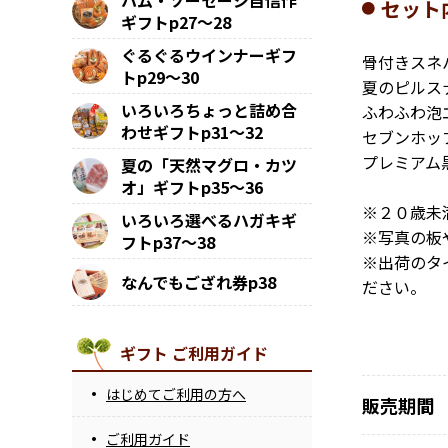
ハム・ソーセージ自信作
セット
ギフトp27～28
ぐるぐるウインナーギフ
骨付きスネ
トp29～30
夏のピルス
いろいろちょっと詰め合
ふわふわ泡
わせギフトp31～32
セブンホッ
プレミアム
夏の「天然マグロ・カツ
オ」ギフトp35～36
※２０歳未
いろいろ選べるハガキギ
※写真の板
フトp37～38
※出荷のタ
なんでもござれ券p38
ださい。
ギフト ご利用ガイド
はじめてご利用の方へ
販売期間
ご利用ガイド