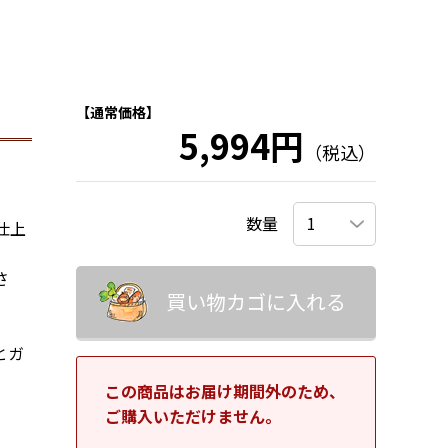
【通常価格】
5,994円
（税込）
数量
仕上
さ
買い物カゴに入れる
とガ
この商品はお届け期間外のため、
ご購入いただけません。