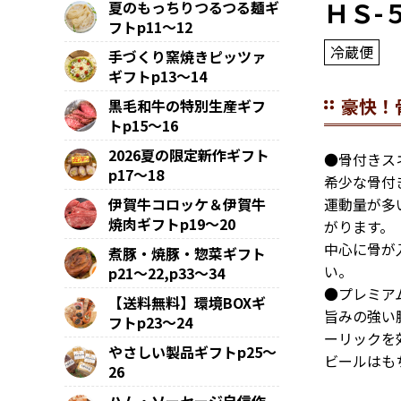
ＨＳ-
夏のもっちりつるつる麺ギ
フトp11～12
冷蔵便
手づくり窯焼きピッツァ
ギフトp13～14
豪快！
黒毛和牛の特別生産ギフ
トp15～16
2026夏の限定新作ギフト
●骨付きス
p17～18
希少な骨付
運動量が多
伊賀牛コロッケ＆伊賀牛
焼肉ギフトp19～20
がります。
中心に骨が
煮豚・焼豚・惣菜ギフト
い。
p21～22,p33～34
●プレミア
【送料無料】環境BOXギ
旨みの強い
フトp23～24
ーリックを
やさしい製品ギフトp25～
ビールはも
26