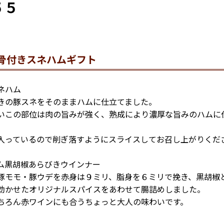
５５
骨付きスネハムギフト
ネハム
きの豚スネをそのままハムに仕立てました。
いこの部位は肉の旨みが強く、熟成により濃厚な旨みのハムに
入っているので削ぎ落すようにスライスしてお召し上がりくだ
ム黒胡椒あらびきウインナー
豚モモ・豚ウデを赤身は９ミリ、脂身を６ミリで挽き、黒胡椒
効かせたオリジナルスパイスをあわせて腸詰めしました。
ちろん赤ワインにも合うちょっと大人の味わいです。