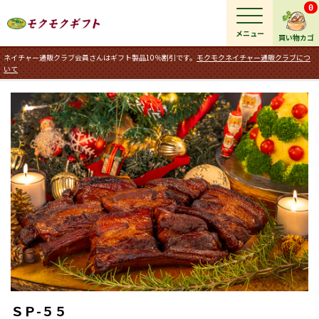
0
メニュー
買い物カゴ
ネイチャー通販クラブ会員さんはギフト製品10％割引です。
モクモクネイチャー通販クラブにつ
いて
ＳＰ-５５