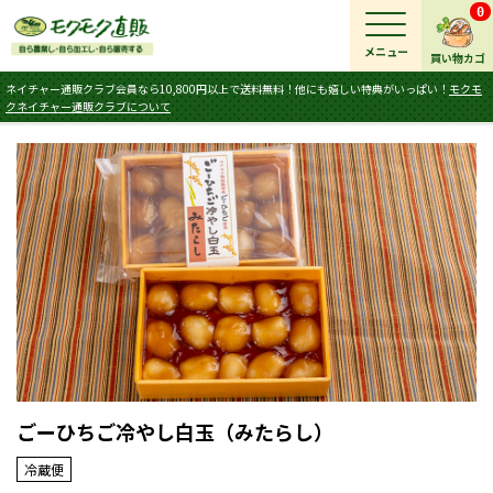
0
メニュー
買い物カゴ
ネイチャー通販クラブ会員なら10,800円以上で送料無料！他にも嬉しい特典がいっぱい！
モクモ
クネイチャー通販クラブについて
ごーひちご冷やし白玉（みたらし）
冷蔵便