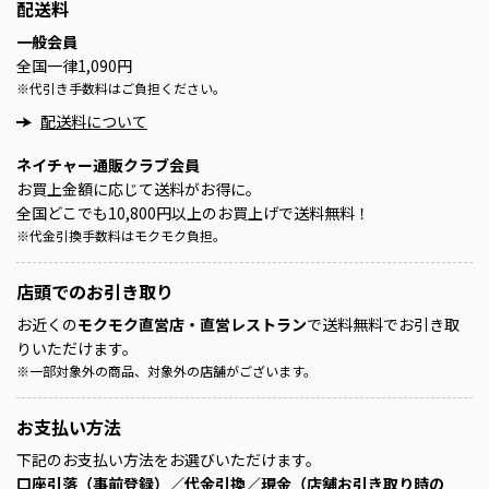
配送料
一般会員
全国一律1,090円
※
代引き手数料はご負担ください。
配送料について
ネイチャー通販クラブ会員
お買上金額に応じて送料がお得に。
全国どこでも10,800円以上のお買上げで送料無料！
※
代金引換手数料はモクモク負担。
店頭での
お引き取り
お近くの
モクモク直営店・直営レストラン
で送料無料でお引き取
りいただけます。
※
一部対象外の商品、対象外の店舗がございます。
お支払い方法
下記のお支払い方法をお選びいただけます。
口座引落（事前登録）／代金引換／現金（店舗お引き取り時の