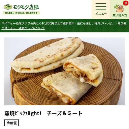
0
メニュー
買い物カゴ
ネイチャー通販クラブ会員なら10,800円以上で送料無料！他にも嬉しい特典がいっぱい！
モクモ
クネイチャー通販クラブについて
窯焼ﾋﾟｯﾂｧlight! チーズ＆ミート
冷蔵便