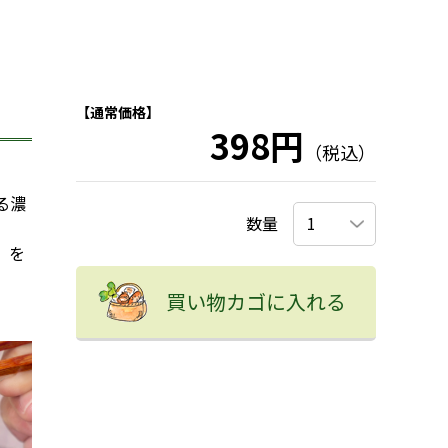
【通常価格】
398円
（税込）
る濃
数量
」を
買い物カゴに入れる