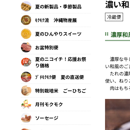
濃い和
夏の新製品・季節製品
冷蔵便
ﾓｸﾓｸ流 沖縄物産展
濃厚和
夏のひんやりスイーツ
お盆特別便
濃厚な牛し
夏のニコイチ！応援お祭
り価格
い和風のご
たれの濃厚
ﾌﾟﾁﾓｸﾓｸ便 夏の直送便
使い、ねり
肉はもちろ
特別栽培米 ごーひちご
月刊モクモク
ソーセージ