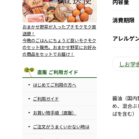
内容量
消費期限
おまかせ野菜が入ったプチモクモク直
送便！
アレルゲ
今晩のごはんにちょうど良いモクモク
のセット販売。おまかせ野菜にお好み
の商品をセットでお届け！
しお学
直販 ご利用ガイド
はじめてご利用の方へ
醤油（国内
ご利用ガイド
め、混合ぶ
お買い物手順（直販）
ばを含む）
ご注文がうまくいかない時は