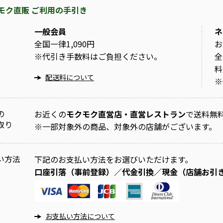
モク直販 ご利用の手引き
一般会員
ネ
全国一律1,090円
お
※
代引き手数料はご負担ください。
全
料
配送料について
※
の
お近くの
モクモク直営店・直営レストラン
で送料無
取り
※
一部対象外の商品、対象外の店舗がございます。
い方法
下記のお支払い方法をお選びいただけます。
口座引落（事前登録）／代金引換／現金（店舗お引
お支払い方法について