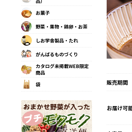
品）
お菓子
野菜・果物・鶏卵・お茶
しお学舎製品・たれ
がんばるものづくり
カタログ未掲載WEB限定
商品
販売期間
袋
お届け可