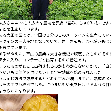
広さ４４ haもの広大な農場を家族で営み、じゃがいも、長い
などを生産しています。
る大正地区では、全国の３分の１のメークインを生産してい
ークインの一大産地となっていて、井上さんも、じゃがいもは
を育てています。
るがゆえに、帯広の農業は大きな機械で収穫したものがその
テナに入り、コンテナごと出荷するのが普通です。
ったものがどこに出荷されるのかもわからないなかで、「自
ゃがいもに価値を付けたい」と雪室熟成を始められました。
は同じ方法で熟成するとどれも甘みが増しますが、熟成のメ
はその中でも格別でした。さつまいもや栗を思わせるような甘
なめらかになります。