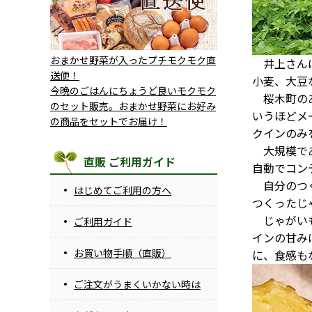
おまかせ野菜が入ったプチモクモク直
井上さんは
送便！
小麦、大豆
今晩のごはんにちょうど良いモクモク
桜木町のあ
のセット販売。おまかせ野菜にお好み
いうほどメ
の商品をセットでお届け！
クインのみ
大規模であ
直販 ご利用ガイド
自動でコン
自分のつく
はじめてご利用の方へ
つくったじ
じゃがいも
ご利用ガイド
インの甘み
お買い物手順（直販）
に、食感も
ご注文がうまくいかない時は