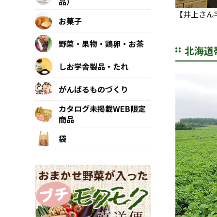
品）
【井上さん
お菓子
野菜・果物・鶏卵・お茶
北海道
しお学舎製品・たれ
がんばるものづくり
カタログ未掲載WEB限定
商品
袋