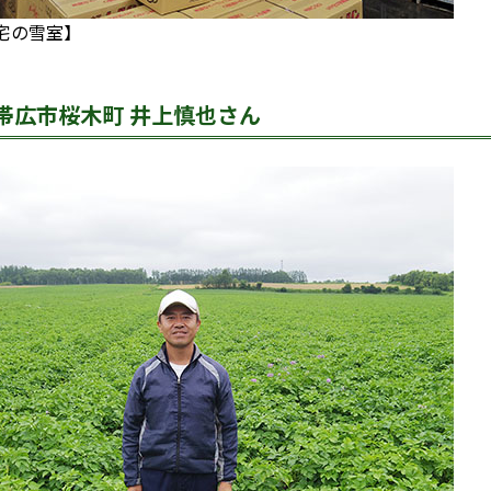
宅の雪室】
帯広市桜木町 井上慎也さん