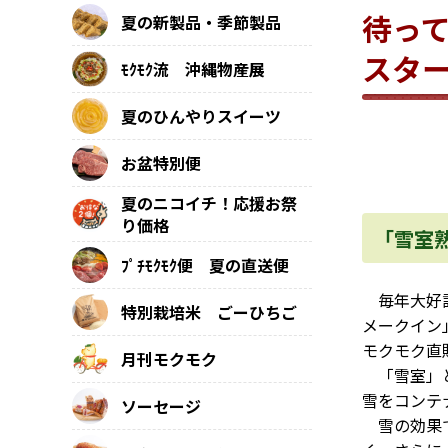
待っ
夏の新製品・季節製品
スタ
ﾓｸﾓｸ流 沖縄物産展
夏のひんやりスイーツ
お盆特別便
夏のニコイチ！応援お祭
り価格
「雪室
ﾌﾟﾁﾓｸﾓｸ便 夏の直送便
毎年大好評
特別栽培米 ごーひちご
メークイン
モクモク直
月刊モクモク
「雪室」と
雪をコンテ
ソーセージ
雪の効果で