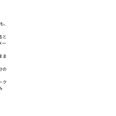
も、
ると
メー
まま
分の
ーク
み