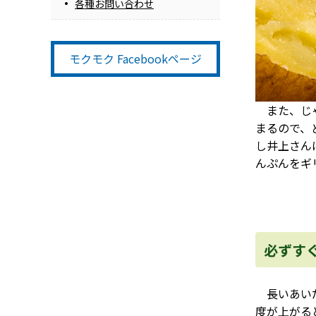
各種お問い合わせ
モクモク Facebookページ
また、じゃ
まるので、
し井上さん
んぷんをギ
必ずす
長いあいだ
度が上がる