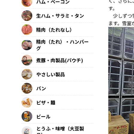
く、さらに
ハム・ベーコン
す。
生ハム・サラミ・タン
少しずつ雪
ます。雪室
精肉（たれなし）
精肉（たれ）・ハンバー
グ
煮豚・肉製品(パウチ)
やさしい製品
パン
ピザ・麺
ビール
とうふ・味噌（大豆製