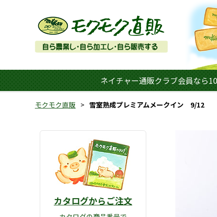
ネイチャー通販クラブ会員なら10
モクモク直販
雪室熟成プレミアムメークイン 9/12
カタログからご注文
カタログの商品番号で