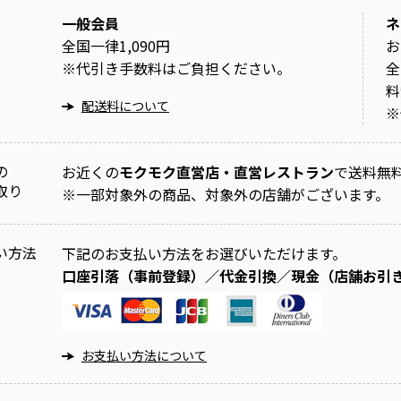
一般会員
ネ
全国一律1,090円
お
※
代引き手数料はご負担ください。
全
料
配送料について
※
の
お近くの
モクモク直営店・直営レストラン
で送料無
取り
※
一部対象外の商品、対象外の店舗がございます。
い方法
下記のお支払い方法をお選びいただけます。
口座引落（事前登録）／代金引換／現金（店舗お引
お支払い方法について