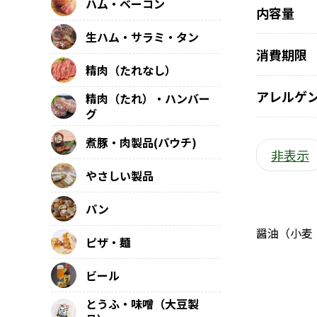
ハム・ベーコン
内容量
生ハム・サラミ・タン
消費期限
精肉（たれなし）
アレルゲ
精肉（たれ）・ハンバー
グ
煮豚・肉製品(パウチ)
非表示
やさしい製品
パン
醤油（小麦
ピザ・麺
ビール
とうふ・味噌（大豆製