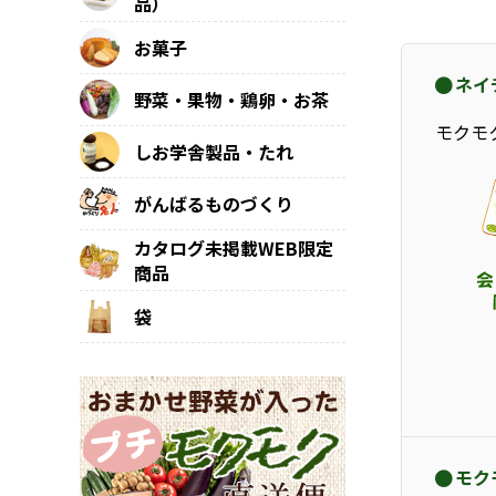
品）
お菓子
ネイ
野菜・果物・鶏卵・お茶
モクモ
しお学舎製品・たれ
がんばるものづくり
カタログ未掲載WEB限定
商品
袋
モク