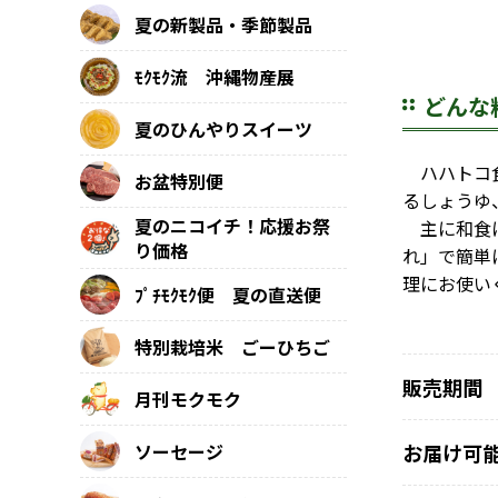
夏の新製品・季節製品
ﾓｸﾓｸ流 沖縄物産展
どんな
夏のひんやりスイーツ
ハハトコ食
お盆特別便
るしょうゆ
夏のニコイチ！応援お祭
主に和食に
り価格
れ」で簡単
理にお使い
ﾌﾟﾁﾓｸﾓｸ便 夏の直送便
特別栽培米 ごーひちご
販売期間
月刊モクモク
ソーセージ
お届け可