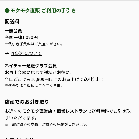
モクモク直販 ご利用の手引き
配送料
一般会員
全国一律1,090円
※
代引き手数料はご負担ください。
配送料について
ネイチャー通販クラブ会員
お買上金額に応じて送料がお得に。
全国どこでも10,800円以上のお買上げで送料無料！
※
代金引換手数料はモクモク負担。
店頭での
お引き取り
お近くの
モクモク直営店・直営レストラン
で送料無料でお引き取
りいただけます。
※
一部対象外の商品、対象外の店舗がございます。