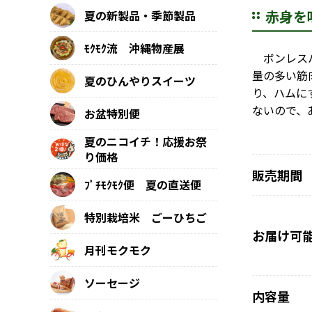
赤身を
夏の新製品・季節製品
ﾓｸﾓｸ流 沖縄物産展
ボンレスハ
量の多い筋
夏のひんやりスイーツ
り、ハムに
ないので、
お盆特別便
夏のニコイチ！応援お祭
り価格
販売期間
ﾌﾟﾁﾓｸﾓｸ便 夏の直送便
特別栽培米 ごーひちご
お届け可
月刊モクモク
ソーセージ
内容量