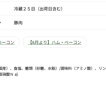
冷蔵２５日（出荷日含む）
ン
豚肉
ベーコン
【6月より】ハム・ベーコン
国産）、食塩、糖類（砂糖、水飴）/調味料（アミノ酸）、リ
硝酸Ｎ a)