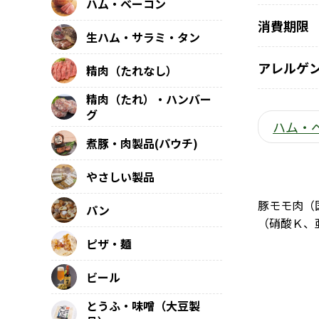
ハム・ベーコン
消費期限
生ハム・サラミ・タン
アレルゲ
精肉（たれなし）
精肉（たれ）・ハンバー
グ
ハム・
煮豚・肉製品(パウチ)
やさしい製品
豚モモ肉（
パン
（硝酸Ｋ、亜
ピザ・麺
ビール
とうふ・味噌（大豆製