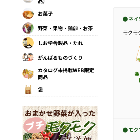
品）
お菓子
ネイ
野菜・果物・鶏卵・お茶
モクモ
しお学舎製品・たれ
がんばるものづくり
カタログ未掲載WEB限定
商品
袋
モク