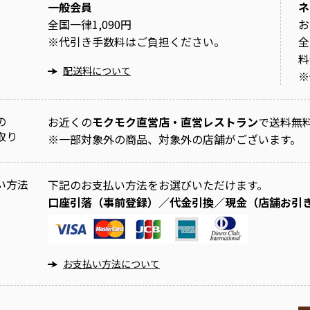
一般会員
ネ
全国一律1,090円
お
※
代引き手数料はご負担ください。
全
料
配送料について
※
の
お近くの
モクモク直営店・直営レストラン
で送料無
取り
※
一部対象外の商品、対象外の店舗がございます。
い方法
下記のお支払い方法をお選びいただけます。
口座引落（事前登録）／代金引換／現金（店舗お引
お支払い方法について