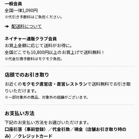
一般会員
全国一律1,090円
※
代引き手数料はご負担ください。
配送料について
ネイチャー通販クラブ会員
お買上金額に応じて送料がお得に。
全国どこでも10,800円以上のお買上げで送料無料！
※
代金引換手数料はモクモク負担。
店頭での
お引き取り
お近くの
モクモク直営店・直営レストラン
で送料無料でお引き取
りいただけます。
※
一部対象外の商品、対象外の店舗がございます。
お支払い方法
下記のお支払い方法をお選びいただけます。
口座引落（事前登録）／代金引換／現金（店舗お引き取り時の
み）／クレジットカード