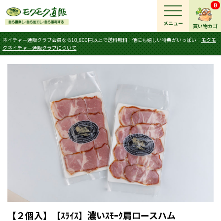
0
メニュー
買い物カゴ
ネイチャー通販クラブ会員なら10,800円以上で送料無料！他にも嬉しい特典がいっぱい！
モクモ
クネイチャー通販クラブについて
【２個入】【ｽﾗｲｽ】濃いｽﾓｰｸ肩ロースハム