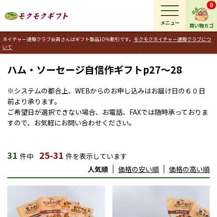
0
メニュー
買い物カゴ
ネイチャー通販クラブ会員さんはギフト製品10％割引です。
モクモクネイチャー通販クラブにつ
いて
ハム・ソーセージ自信作ギフトp27～28
※システムの都合上、WEBからのお申し込みはお届け日の６０日
前より承ります。
ご希望日が選択できない場合、お電話、FAXでは随時承っておりま
すので、お気軽にお問い合わせください。
31
25-31
件中
件を表示しています
人気順
価格の安い順
価格の高い順