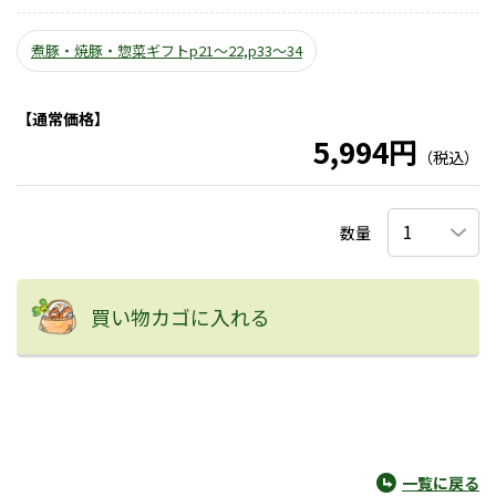
煮豚・焼豚・惣菜ギフトp21～22,p33～34
【通常価格】
5,994円
（税込）
数量
買い物カゴに入れる
一覧に戻る