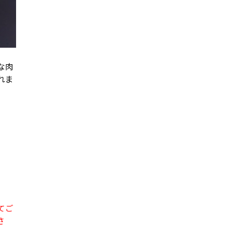
な肉
れま
てご
さ