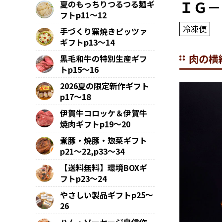
ＩＧ－
夏のもっちりつるつる麺ギ
フトp11～12
冷凍便
手づくり窯焼きピッツァ
ギフトp13～14
肉の横
黒毛和牛の特別生産ギフ
トp15～16
2026夏の限定新作ギフト
p17～18
伊賀牛コロッケ＆伊賀牛
焼肉ギフトp19～20
煮豚・焼豚・惣菜ギフト
p21～22,p33～34
【送料無料】環境BOXギ
フトp23～24
やさしい製品ギフトp25～
26