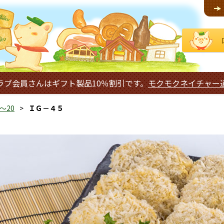
ラブ会員さんはギフト製品10％割引です。
モクモクネイチャー
～20
ＩＧ－４５