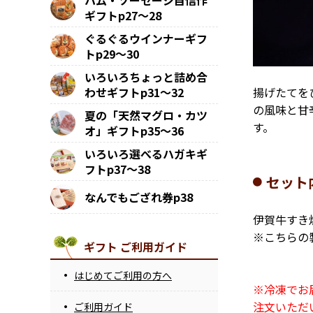
ハム・ソーセージ自信作
ギフトp27～28
ぐるぐるウインナーギフ
トp29～30
いろいろちょっと詰め合
揚げたてを
わせギフトp31～32
の風味と甘
夏の「天然マグロ・カツ
す。
オ」ギフトp35～36
いろいろ選べるハガキギ
フトp37～38
セット
なんでもござれ券p38
伊賀牛すき焼
※こちらの
ギフト ご利用ガイド
はじめてご利用の方へ
※冷凍でお
注文いただ
ご利用ガイド