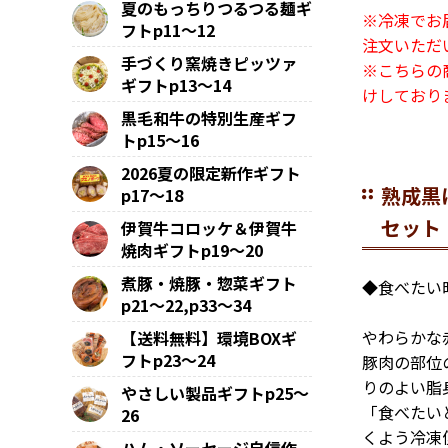
夏のもっちりつるつる麺ギ
※冷凍でお
フトp11～12
注文いただ
手づくり窯焼きピッツァ
※こちらの
ギフトp13～14
けしており
黒毛和牛の特別生産ギフ
トp15～16
2026夏の限定新作ギフト
熟成黒
p17～18
セット
伊賀牛コロッケ＆伊賀牛
焼肉ギフトp19～20
煮豚・焼豚・惣菜ギフト
◆食べたい
p21～22,p33～34
やわらかな
【送料無料】環境BOXギ
フトp23～24
豚肉の部位
りのよい脂
やさしい製品ギフトp25～
「食べたい
26
くよう冷凍