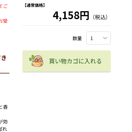
【通常価格】
てご
4,158円
（税込）
お受
数量
てき
買い物カゴに入れる
と香
が効
ばれ