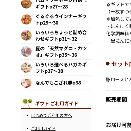
ハム・ソーセージ自信作
るギフトで
ギフトp27～28
（一枚ずつ
ぐるぐるウインナーギフ
＊加熱して
トp29～30
・にんにく
いろいろちょっと詰め合
化学調味料
わせギフトp31～32
「黒にんに
夏の「天然マグロ・カツ
オ」ギフトp35～36
セット
いろいろ選べるハガキギ
フトp37～38
豚ロースと
なんでもござれ券p38
販売期間
ギフト ご利用ガイド
はじめてご利用の方へ
お届け可
ご利用ガイド