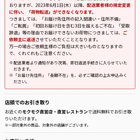
おりますが、2023年6月1日(木）以降、
配送業者様の規定変更
に伴い、「荷物転送」ができなくなります。
つきましては、「お届け先住所の記入間違い・住所不備」
「ご転居」「初回お届け日を含む3日を越えるご不在」「受取
辞退」等の理由でお届けできないお荷物につきましては、
ご
依頼主に返送
させていただくこととなります。
万一の場合ご依頼主様のご負担は大きいものとなりますの
で、くれぐれもご注意ください。
配送業者より通知があり次第、即日返送手続きに入らせていた
※
だきます。
「お届け先住所」「長期不在」を、必ずご確認の上お申込みく
※
ださい。
店頭での
お引き取り
お近くの
モクモク直営店・直営レストラン
で送料無料でお引き取
りいただけます。
※
一部対象外の商品、対象外の店舗がございます。