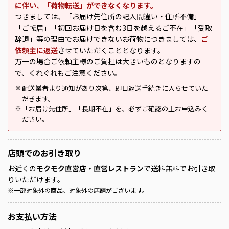
に伴い、「荷物転送」ができなくなります。
つきましては、「お届け先住所の記入間違い・住所不備」
「ご転居」「初回お届け日を含む3日を越えるご不在」「受取
辞退」等の理由でお届けできないお荷物につきましては、
ご
依頼主に返送
させていただくこととなります。
万一の場合ご依頼主様のご負担は大きいものとなりますの
で、くれぐれもご注意ください。
配送業者より通知があり次第、即日返送手続きに入らせていた
※
だきます。
「お届け先住所」「長期不在」を、必ずご確認の上お申込みく
※
ださい。
店頭での
お引き取り
お近くの
モクモク直営店・直営レストラン
で送料無料でお引き取
りいただけます。
※
一部対象外の商品、対象外の店舗がございます。
お支払い方法