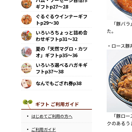
ハム・ソーセージ自信作
ギフトp27～28
ぐるぐるウインナーギフ
トp29～30
「豚バラ」
た。
いろいろちょっと詰め合
わせギフトp31～32
・ロース豚
夏の「天然マグロ・カツ
オ」ギフトp35～36
いろいろ選べるハガキギ
フトp37～38
なんでもござれ券p38
ギフト ご利用ガイド
「豚ロース
はじめてご利用の方へ
クのあるう
ご利用ガイド