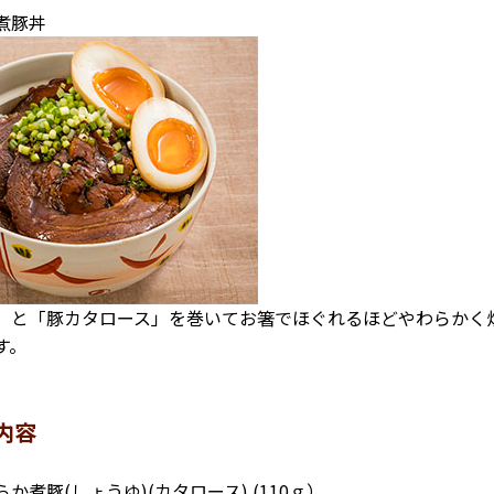
煮豚丼
と「豚カタロース」を巻いてお箸でほぐれるほどやわらかく
す。
内容
か煮豚(しょうゆ)(カタロース) (110ｇ）