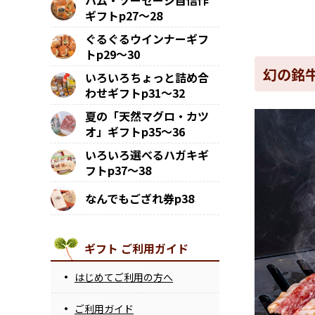
ハム・ソーセージ自信作
ギフトp27～28
ぐるぐるウインナーギフ
トp29～30
幻の銘
いろいろちょっと詰め合
わせギフトp31～32
夏の「天然マグロ・カツ
オ」ギフトp35～36
いろいろ選べるハガキギ
フトp37～38
なんでもござれ券p38
ギフト ご利用ガイド
はじめてご利用の方へ
ご利用ガイド