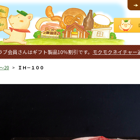
ラブ会員さんはギフト製品10％割引です。
モクモクネイチャー
～20
ＩＨ－１００