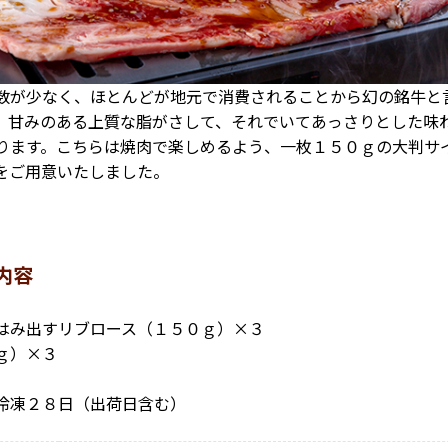
数が少なく、ほとんどが地元で消費されることから幻の銘牛と
。甘みのある上質な脂がさして、それでいてあっさりとした味
ります。こちらは焼肉で楽しめるよう、一枚１５０ｇの大判サ
をご用意いたしました。
内容
はみ出すリブロース（１５０ｇ）×３
ｇ）×３
冷凍２８日（出荷日含む）