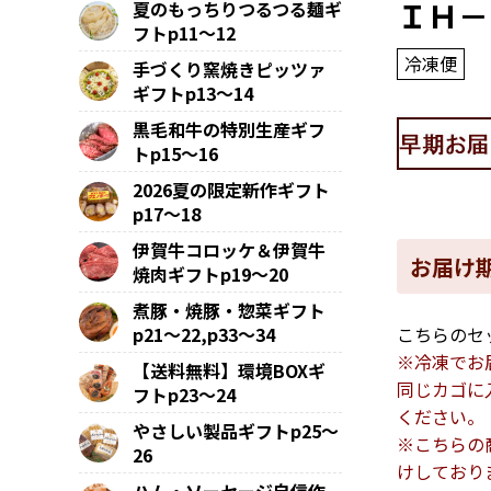
ＩＨ－
夏のもっちりつるつる麺ギ
フトp11～12
冷凍便
手づくり窯焼きピッツァ
ギフトp13～14
黒毛和牛の特別生産ギフ
トp15～16
2026夏の限定新作ギフト
p17～18
伊賀牛コロッケ＆伊賀牛
お届け期
焼肉ギフトp19～20
煮豚・焼豚・惣菜ギフト
こちらのセ
p21～22,p33～34
※冷凍でお
【送料無料】環境BOXギ
同じカゴに
フトp23～24
ください。
やさしい製品ギフトp25～
※こちらの
26
けしており