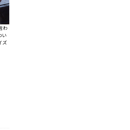
言わ
わい
イズ