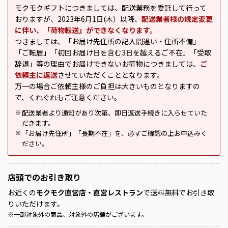
モクモクギフトにつきましては、配送業務を委託して行って
おりますが、2023年6月1日(木）以降、
配送業者様の規定変更
に伴い、「荷物転送」ができなくなります。
つきましては、「お届け先住所の記入間違い・住所不備」
「ご転居」「初回お届け日を含む3日を越えるご不在」「受取
辞退」等の理由でお届けできないお荷物につきましては、
ご
依頼主に返送
させていただくこととなります。
万一の場合ご依頼主様のご負担は大きいものとなりますの
で、くれぐれもご注意ください。
配送業者より通知があり次第、即日返送手続きに入らせていた
※
だきます。
「お届け先住所」「長期不在」を、必ずご確認の上お申込みく
※
ださい。
店頭での
お引き取り
お近くの
モクモク直営店・直営レストラン
で送料無料でお引き取
りいただけます。
※
一部対象外の商品、対象外の店舗がございます。