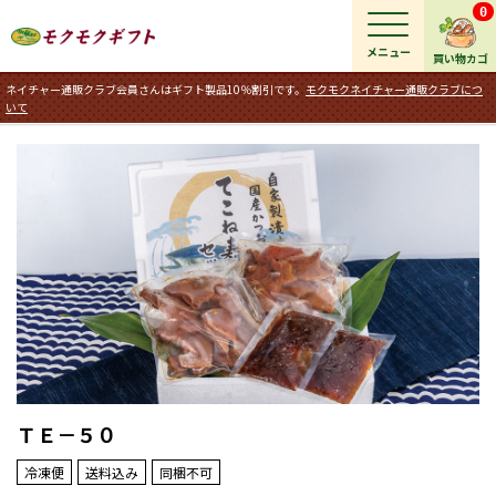
0
メニュー
買い物カゴ
ネイチャー通販クラブ会員さんはギフト製品10％割引です。
モクモクネイチャー通販クラブにつ
いて
ＴＥ－５０
冷凍便
送料込み
同梱不可