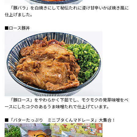
「豚バラ」を白焼きにして秘伝たれに浸け甘辛いかば焼き風に
仕上げました。
■ロース豚丼
「豚ロース」をやわらかく下茹でし、モクモクの発芽味噌をベ
ースにしたコクのあるうま味噌たれで仕上げています。
■「バターたっぷり ミニブタくんマドレーヌ」大集合！