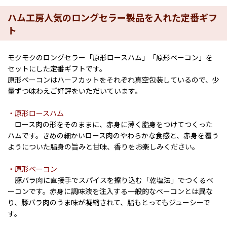
ハム工房人気のロングセラー製品を入れた定番ギフ
ト
モクモクのロングセラー「原形ロースハム」「原形ベーコン」を
セットにした定番ギフトです。
原形ベーコンはハーフカットをそれぞれ真空包装しているので、少
量ずつ味わえご好評をいただいています。
・原形ロースハム
ロース肉の形をそのままに、赤身に薄く脂身をつけてつくった
ハムです。きめの細かいロース肉のやわらかな食感と、赤身を覆う
ようについた脂身の旨みと甘味、香りをお楽しみください。
・原形ベーコン
豚バラ肉に直接手でスパイスを擦り込む「乾塩法」でつくるベ
ーコンです。赤身に調味液を注入する一般的なベーコンとは異な
り、豚バラ肉のうま味が凝縮されて、脂もとってもジューシーで
す。