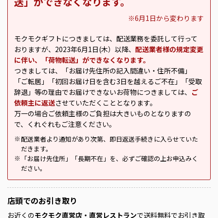
送」ができなくなります。
※6月1日から変わります
モクモクギフトにつきましては、配送業務を委託して行って
おりますが、2023年6月1日(木）以降、
配送業者様の規定変更
に伴い、「荷物転送」ができなくなります。
つきましては、「お届け先住所の記入間違い・住所不備」
「ご転居」「初回お届け日を含む3日を越えるご不在」「受取
辞退」等の理由でお届けできないお荷物につきましては、
ご
依頼主に返送
させていただくこととなります。
万一の場合ご依頼主様のご負担は大きいものとなりますの
で、くれぐれもご注意ください。
配送業者より通知があり次第、即日返送手続きに入らせていた
※
だきます。
「お届け先住所」「長期不在」を、必ずご確認の上お申込みく
※
ださい。
店頭での
お引き取り
お近くの
モクモク直営店・直営レストラン
で送料無料でお引き取