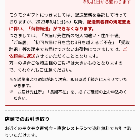
※6月1日から変わります
モクモクギフトにつきましては、配送業務を委託して行って
おりますが、2023年6月1日(木）以降、
配送業者様の規定変更
に伴い、「荷物転送」ができなくなります。
つきましては、「お届け先住所の記入間違い・住所不備」
「ご転居」「初回お届け日を含む3日を越えるご不在」「受取
辞退」等の理由でお届けできないお荷物につきましては、
ご
依頼主に返送
させていただくこととなります。
万一の場合ご依頼主様のご負担は大きいものとなりますの
で、くれぐれもご注意ください。
配送業者より通知があり次第、即日返送手続きに入らせていた
※
だきます。
「お届け先住所」「長期不在」を、必ずご確認の上お申込みく
※
ださい。
店頭での
お引き取り
お近くの
モクモク直営店・直営レストラン
で送料無料でお引き取
りいただけます。