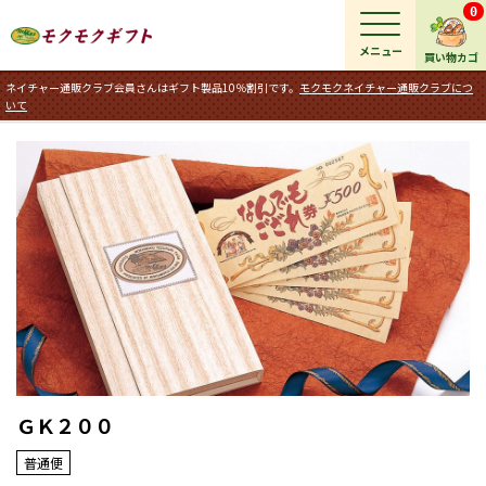
0
メニュー
買い物カゴ
ネイチャー通販クラブ会員さんはギフト製品10％割引です。
モクモクネイチャー通販クラブにつ
いて
ＧＫ２００
普通便