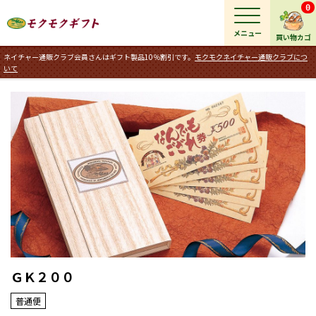
0
メニュー
買い物カゴ
ネイチャー通販クラブ会員さんはギフト製品10％割引です。
モクモクネイチャー通販クラブにつ
いて
ＧＫ２００
普通便