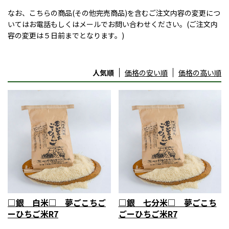
なお、こちらの商品(その他完売商品)を含むご注文内容の変更につ
いてはお電話もしくはメールでお問い合わせください。(ご注文内
容の変更は５日前までとなります。)
人気順
価格の安い順
価格の高い順
□銀 白米□ 夢ごこちご
□銀 七分米□ 夢ごこち
ーひちご米R7
ごーひちご米R7