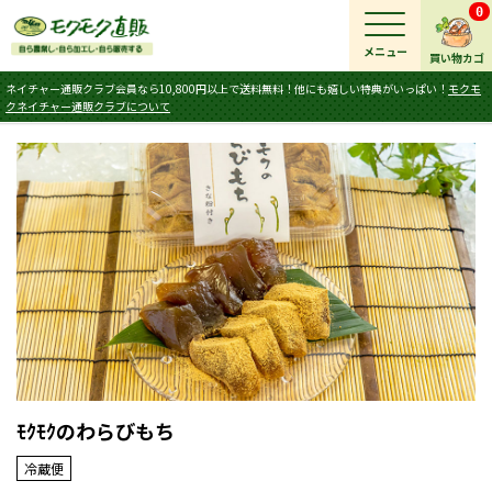
0
メニュー
買い物カゴ
ネイチャー通販クラブ会員なら10,800円以上で送料無料！他にも嬉しい特典がいっぱい！
モクモ
クネイチャー通販クラブについて
ﾓｸﾓｸのわらびもち
冷蔵便