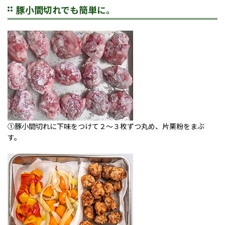
豚小間切れでも簡単に。
①豚小間切れに下味をつけて２～３枚ずつ丸め、片栗粉をまぶ
す。