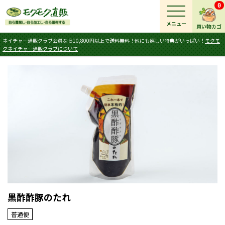
0
メニュー
買い物カゴ
ネイチャー通販クラブ会員なら10,800円以上で送料無料！他にも嬉しい特典がいっぱい！
モクモ
クネイチャー通販クラブについて
黒酢酢豚のたれ
普通便