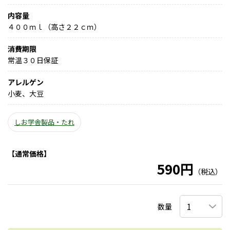
内容量
４００ｍｌ（高さ２２ｃｍ）
消費期限
常温３０日保証
アレルゲン
小麦、大豆
しお学舎製品・たれ
【通常価格】
590円
（税込）
数量