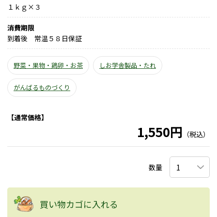
１ｋｇ×３
消費期限
到着後 常温５８日保証
野菜・果物・鶏卵・お茶
しお学舎製品・たれ
がんばるものづくり
【通常価格】
1,550円
（税込）
数量
買い物カゴに入れる