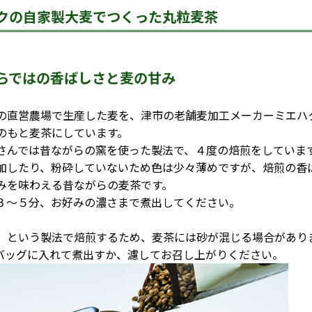
クの自家製大麦でつくった丸粒麦茶
らではの香ばしさと麦の甘み
直営農場で生産した麦を、津市の老舗麦加工メーカーミエハ
のもと麦茶にしています。
んでは昔ながらの窯を使った製法で、４度の焙煎をしていま
加したり、粉砕していないため色は少々薄めですが、焙煎の香
みを味わえる昔ながらの麦茶です。
～５分、お好みの濃さまで煮出してください。
」という製法で焙煎するため、麦茶には砂が混じる場合があり
バッグに入れて煮出すか、濾してお召し上がりください。