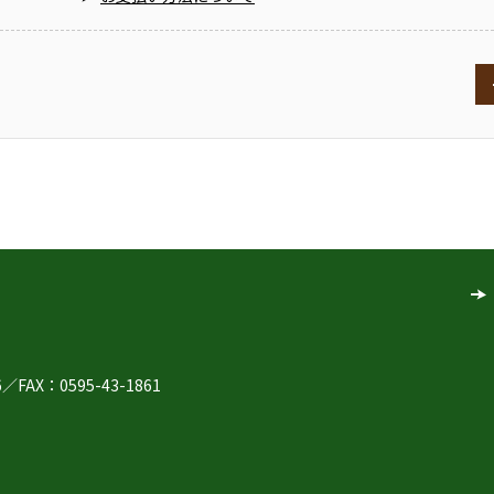
6
／
FAX：0595-43-1861