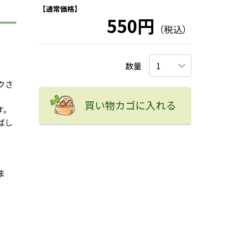
【通常価格】
550円
（税込）
数量
クさ
買い物カゴに入れる
す。
ばし
ま