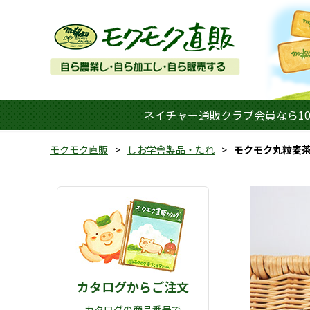
ネイチャー通販クラブ会員なら10
モクモク直販
しお学舎製品・たれ
モクモク丸粒麦
カタログからご注文
カタログの商品番号で