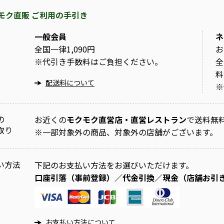
モク直販 ご利用の手引き
一般会員
ネ
全国一律1,090円
お
※
代引き手数料はご負担ください。
全
料
配送料について
※
の
お近くの
モクモク直営店・直営レストラン
で送料無
取り
※
一部対象外の商品、対象外の店舗がございます。
い方法
下記のお支払い方法をお選びいただけます。
口座引落（事前登録）／代金引換／現金（店舗お引
お支払い方法について