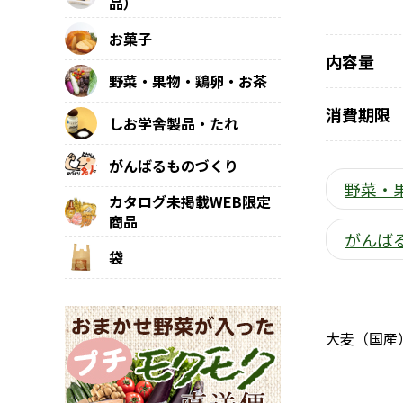
品）
お菓子
内容量
野菜・果物・鶏卵・お茶
消費期限
しお学舎製品・たれ
がんばるものづくり
野菜・
カタログ未掲載WEB限定
商品
がんば
袋
大麦（国産