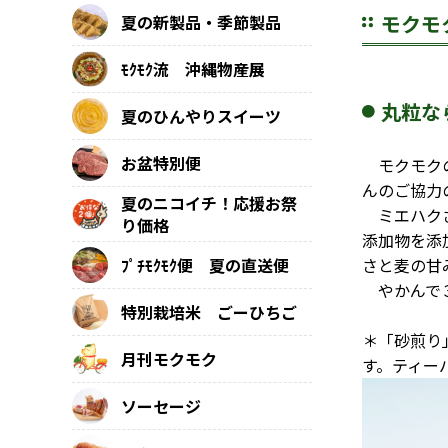
モクモ
夏の新製品・季節製品
ﾓｸﾓｸ流 沖縄物産展
丸粒な
夏のひんやりスイーツ
お盆特別便
モクモクの
んのご協力
夏のニコイチ！応援お祭
ミエハクさ
り価格
添加物を添
ﾌﾟﾁﾓｸﾓｸ便 夏の直送便
さと麦の甘
やかんで３
特別栽培米 ごーひちご
＊「砂煎り
月刊モクモク
す。ティー
ソーセージ