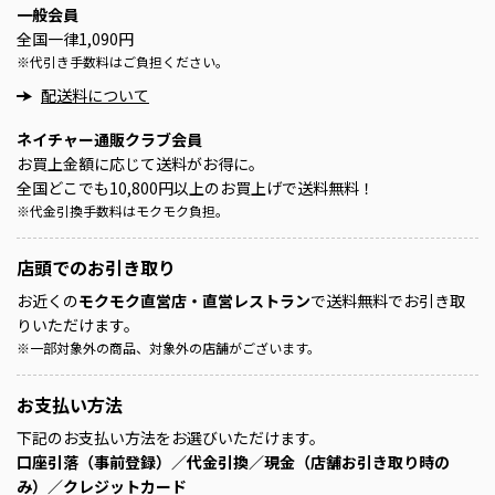
一般会員
全国一律1,090円
※
代引き手数料はご負担ください。
配送料について
ネイチャー通販クラブ会員
お買上金額に応じて送料がお得に。
全国どこでも10,800円以上のお買上げで送料無料！
※
代金引換手数料はモクモク負担。
店頭での
お引き取り
お近くの
モクモク直営店・直営レストラン
で送料無料でお引き取
りいただけます。
※
一部対象外の商品、対象外の店舗がございます。
お支払い方法
下記のお支払い方法をお選びいただけます。
口座引落（事前登録）／代金引換／現金（店舗お引き取り時の
み）／クレジットカード