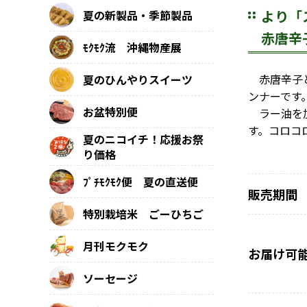
より「
夏の新製品・季節製品
赤唐辛
ﾓｸﾓｸ流 沖縄物産展
赤唐辛子と
夏のひんやりスイーツ
ンナーです
お盆特別便
ラー油を加
す。コロコ
夏のニコイチ！応援お祭
り価格
ﾌﾟﾁﾓｸﾓｸ便 夏の直送便
販売期間
特別栽培米 ごーひちご
月刊モクモク
お届け可
ソーセージ