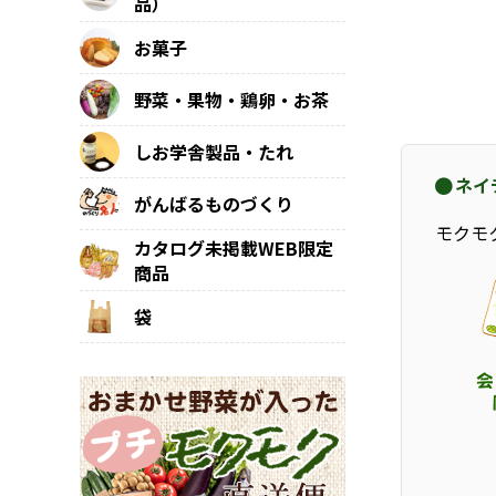
品）
お菓子
野菜・果物・鶏卵・お茶
しお学舎製品・たれ
ネイ
がんばるものづくり
モクモ
カタログ未掲載WEB限定
商品
袋