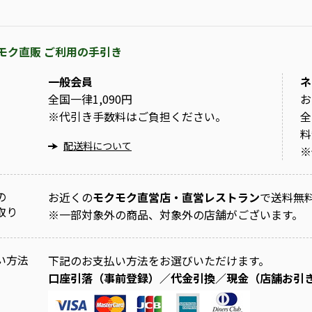
モク直販 ご利用の手引き
一般会員
ネ
全国一律1,090円
お
※
代引き手数料はご負担ください。
全
料
配送料について
※
の
お近くの
モクモク直営店・直営レストラン
で送料無
取り
※
一部対象外の商品、対象外の店舗がございます。
い方法
下記のお支払い方法をお選びいただけます。
口座引落（事前登録）／代金引換／現金（店舗お引