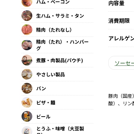
ハム・ベーコン
内容量
生ハム・サラミ・タン
消費期限
精肉（たれなし）
アレルゲ
精肉（たれ）・ハンバー
グ
煮豚・肉製品(パウチ)
ソーセ
やさしい製品
パン
豚肉（国産
ピザ・麺
酸）、リン
ビール
とうふ・味噌（大豆製