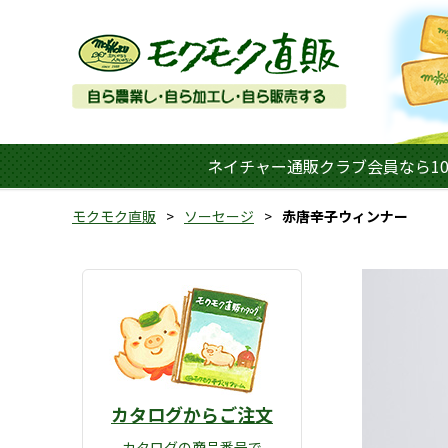
ネイチャー通販クラブ会員なら10
モクモク直販
ソーセージ
赤唐辛子ウィンナー
カタログからご注文
カタログの商品番号で