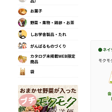
品）
お菓子
野菜・果物・鶏卵・お茶
しお学舎製品・たれ
がんばるものづくり
ネイ
カタログ未掲載WEB限定
モクモ
商品
袋