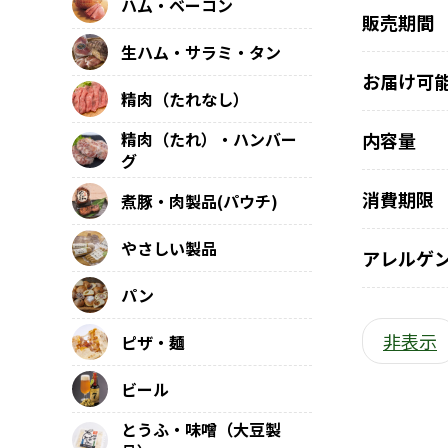
ハム・ベーコン
販売期間
生ハム・サラミ・タン
お届け可
精肉（たれなし）
精肉（たれ）・ハンバー
内容量
グ
消費期限
煮豚・肉製品(パウチ)
やさしい製品
アレルゲ
パン
非表示
ピザ・麺
ビール
とうふ・味噌（大豆製