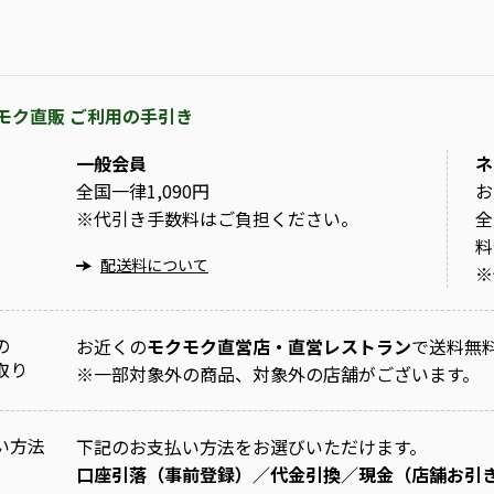
モク直販 ご利用の手引き
一般会員
ネ
全国一律1,090円
お
※
代引き手数料はご負担ください。
全
料
配送料について
※
の
お近くの
モクモク直営店・直営レストラン
で送料無
取り
※
一部対象外の商品、対象外の店舗がございます。
い方法
下記のお支払い方法をお選びいただけます。
口座引落（事前登録）／代金引換／現金（店舗お引