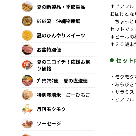
＊ビアフル
夏の新製品・季節製品
お届けとな
ﾓｸﾓｸ流 沖縄物産展
ちょっとし
セットです
夏のひんやりスイーツ
＊ビールの
＊２０歳未
お盆特別便
セット
夏のニコイチ！応援お祭
り価格
・モクモク
ﾌﾟﾁﾓｸﾓｸ便 夏の直送便
・あらびき
・サラミス
特別栽培米 ごーひちご
・ビアフル
月刊モクモク
ソーセージ