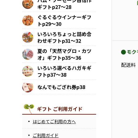
ハム・ソーセージ自信作
ギフトp27～28
ぐるぐるウインナーギフ
トp29～30
いろいろちょっと詰め合
わせギフトp31～32
夏の「天然マグロ・カツ
モク
オ」ギフトp35～36
配送料
いろいろ選べるハガキギ
フトp37～38
なんでもござれ券p38
ギフト ご利用ガイド
はじめてご利用の方へ
ご利用ガイド