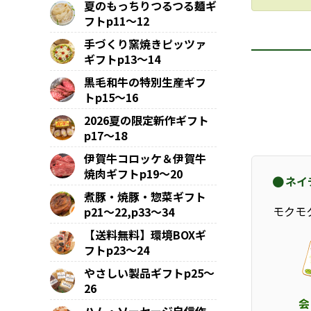
夏のもっちりつるつる麺ギ
フトp11～12
手づくり窯焼きピッツァ
ギフトp13～14
黒毛和牛の特別生産ギフ
トp15～16
2026夏の限定新作ギフト
p17～18
伊賀牛コロッケ＆伊賀牛
焼肉ギフトp19～20
ネイ
煮豚・焼豚・惣菜ギフト
モクモ
p21～22,p33～34
【送料無料】環境BOXギ
フトp23～24
やさしい製品ギフトp25～
26