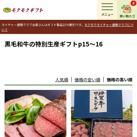
0
メニュー
買い物カゴ
ネイチャー通販クラブ会員さんはギフト製品10％割引です。
モクモクネイチャー通販クラブにつ
いて
黒毛和牛の特別生産ギフトp15～16
人気順
価格の安い順
価格の高い順