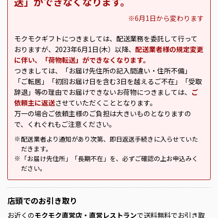
送」ができなくなります。
※6月1日から変わります
モクモクギフトにつきましては、配送業務を委託して行って
おりますが、2023年6月1日(木）以降、
配送業者様の規定変更
に伴い、「荷物転送」ができなくなります。
つきましては、「お届け先住所の記入間違い・住所不備」
「ご転居」「初回お届け日を含む3日を越えるご不在」「受取
辞退」等の理由でお届けできないお荷物につきましては、
ご
依頼主に返送
させていただくこととなります。
万一の場合ご依頼主様のご負担は大きいものとなりますの
で、くれぐれもご注意ください。
配送業者より通知があり次第、即日返送手続きに入らせていた
※
だきます。
「お届け先住所」「長期不在」を、必ずご確認の上お申込みく
※
ださい。
店頭での
お引き取り
お近くの
モクモク直営店・直営レストラン
で送料無料でお引き取