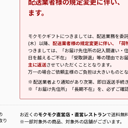
配送業者様の規定変更に伴い、
ます。
モクモクギフトにつきましては、配送業務を委託し
(木）以降、
配送業者様の規定変更に伴い、「荷
つきましては、「お届け先住所の記入間違い・住
日を越えるご不在」「受取辞退」等の理由でお
主に返送
させていただくこととなります。
万一の場合ご依頼主様のご負担は大きいものと
配送業者より通知があり次第、即日返送手続
※
「お届け先住所」「長期不在」を、必ずご確
※
の
お近くの
モクモク直営店・直営レストラン
で送料無
取り
※
一部対象外の商品、対象外の店舗がございます。