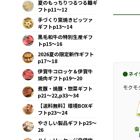
夏のもっちりつるつる麺ギ
フトp11～12
手づくり窯焼きピッツァ
ギフトp13～14
黒毛和牛の特別生産ギフ
トp15～16
2026夏の限定新作ギフト
p17～18
伊賀牛コロッケ＆伊賀牛
ネイ
焼肉ギフトp19～20
モクモ
煮豚・焼豚・惣菜ギフト
p21～22,p33～34
【送料無料】環境BOXギ
フトp23～24
やさしい製品ギフトp25～
26