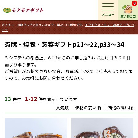
0
メニュー
買い物カゴ
ネイチャー通販クラブ会員さんはギフト製品10％割引です。
モクモクネイチャー通販クラブにつ
いて
煮豚・焼豚・惣菜ギフトp21～22,p33～34
※システムの都合上、WEBからのお申し込みはお届け日の６０日
前より承ります。
ご希望日が選択できない場合、お電話、FAXでは随時承っておりま
すので、お気軽にお問い合わせください。
13
1-12
件中
件を表示しています
人気順
価格の安い順
価格の高い順