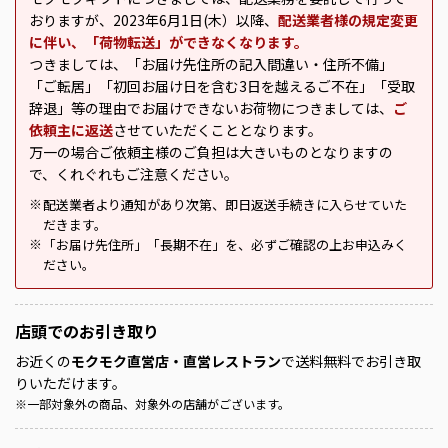
おりますが、2023年6月1日(木）以降、
配送業者様の規定変更
に伴い、「荷物転送」ができなくなります。
つきましては、「お届け先住所の記入間違い・住所不備」
「ご転居」「初回お届け日を含む3日を越えるご不在」「受取
辞退」等の理由でお届けできないお荷物につきましては、
ご
依頼主に返送
させていただくこととなります。
万一の場合ご依頼主様のご負担は大きいものとなりますの
で、くれぐれもご注意ください。
配送業者より通知があり次第、即日返送手続きに入らせていた
※
だきます。
「お届け先住所」「長期不在」を、必ずご確認の上お申込みく
※
ださい。
店頭での
お引き取り
お近くの
モクモク直営店・直営レストラン
で送料無料でお引き取
りいただけます。
※
一部対象外の商品、対象外の店舗がございます。