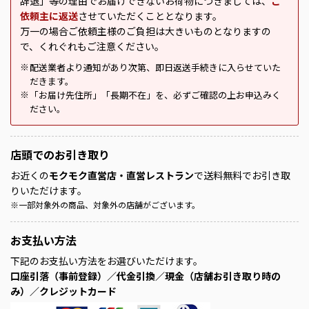
辞退」等の理由でお届けできないお荷物につきましては、
ご
依頼主に返送
させていただくこととなります。
万一の場合ご依頼主様のご負担は大きいものとなりますの
で、くれぐれもご注意ください。
配送業者より通知があり次第、即日返送手続きに入らせていた
※
だきます。
「お届け先住所」「長期不在」を、必ずご確認の上お申込みく
※
ださい。
店頭での
お引き取り
お近くの
モクモク直営店・直営レストラン
で送料無料でお引き取
りいただけます。
※
一部対象外の商品、対象外の店舗がございます。
お支払い方法
下記のお支払い方法をお選びいただけます。
口座引落（事前登録）／代金引換／現金（店舗お引き取り時の
み）／クレジットカード