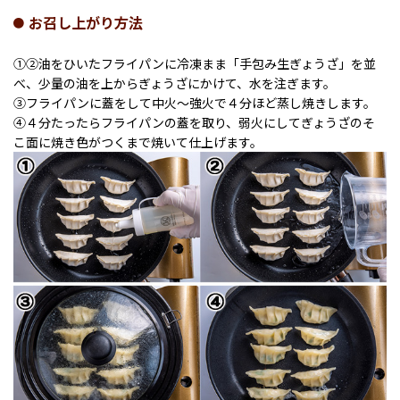
お召し上がり方法
①②油をひいたフライパンに冷凍まま「手包み生ぎょうざ」を並
べ、少量の油を上からぎょうざにかけて、水を注ぎます。
③フライパンに蓋をして中火～強火で４分ほど蒸し焼きします。
④４分たったらフライパンの蓋を取り、弱火にしてぎょうざのそ
こ面に焼き色がつくまで焼いて仕上げます。