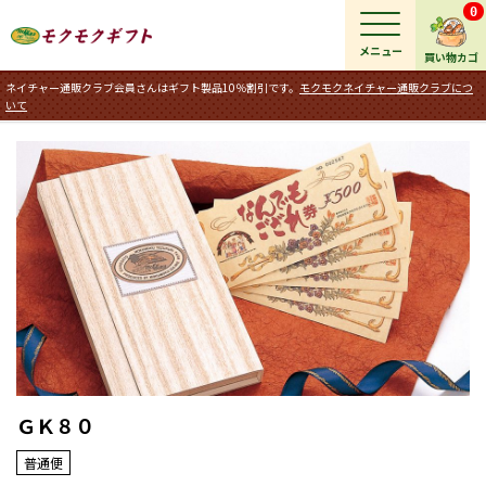
0
メニュー
買い物カゴ
ネイチャー通販クラブ会員さんはギフト製品10％割引です。
モクモクネイチャー通販クラブにつ
いて
ＧＫ８０
普通便